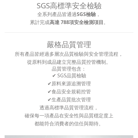
SGS
高標準安全檢驗
全系列產品皆通過
SGS
檢驗
，
累計完成
高達
788
項安全檢測項目
。
嚴格品質管理
所有產品皆經過多層次品質檢驗與安全管理流程，
從原料到成品建立完整品質控管機制。
品質管理包含：
✔
SGS
品質檢驗
✔原料來源追溯管理
✔食品安全規範控管
✔生產品質批次管理
透過高標準品質管理流程，
確保每一項產品在安全性與品質穩定度上
都能符合消費者的信任與期待。