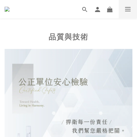
品質與技術