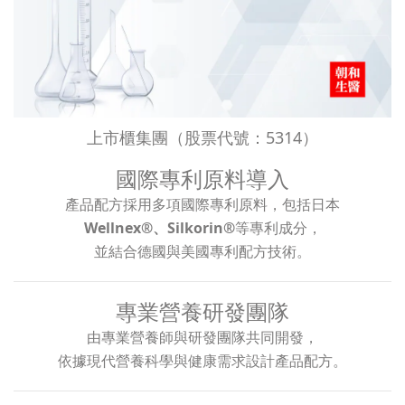
上市櫃集團（股票代號：
5314
）
國際專利原料導入
產品配方採用多項國際專利原料，包括日本
Wellnex®
、
Silkorin®
等專利成分，
並結合德國與美國專利配方技術。
專業營養研發團隊
由專業營養師與研發團隊共同開發，
依據現代營養科學與健康需求設計產品配方。